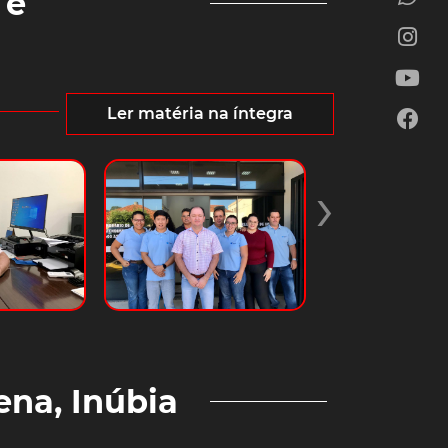
 e
Ler matéria na íntegra
›
ena, Inúbia