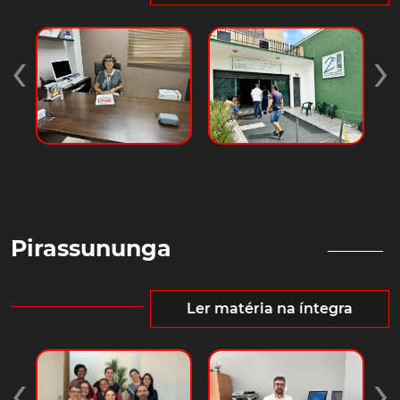
‹
›
Pirassununga
Ler matéria na íntegra
‹
›