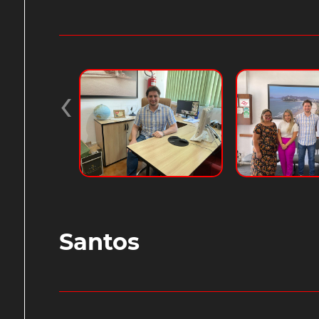
‹
Santos