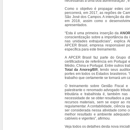
necessárias a uma boa administração”, e
Como o objetivo é propagar estes co
percorrerá, em 2017, as regiões de Camp
São José dos Campos. A intenção da diret
em 2018, assim como o desenvolvim
apresentados.
“Esta é uma primeira inserção da
ANOR
conscientização sobre a importância da 
nas unidades extrajudiciais”, explic
APCER Brasil, empresa responsável po
específica para este treinamento.
A APCER Brasil faz parte do Grupo d
certificadora de referência em Portugal
Médio, China e Portugal. Entre outros t
Total da Anoreg/BR
, tendo seus audito
portes em todos os Estados brasileiros. 
trabalho que certamente se tornará um cas
O treinamento sobre Gestão Fiscal e 
palestrante o renomado advogado tributar
tributária e trabalhista é, também nas 
necessidade de se obter resultados a pa
recursos materiais, sem se expor ao r
regulamentar. A contabilidade, ciência qu
ser considerada nessa atividade como c
melhor resultado e ambiente adequado 
cabíveis e vigentes”, afirmou.
Veja todos os detalhes desta nova inici