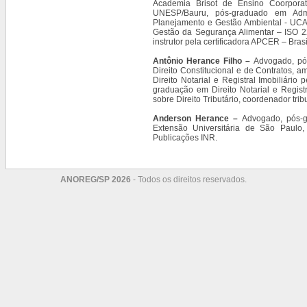
Academia Brisot de Ensino Coorpora
UNESP/Bauru, pós-graduado em Adm
Planejamento e Gestão Ambiental - UCA
Gestão da Segurança Alimentar – ISO 2
instrutor pela certificadora APCER – Brasi
Antônio Herance Filho –
Advogado, pós
Direito Constitucional e de Contratos, 
Direito Notarial e Registral Imobiliári
graduação em Direito Notarial e Registr
sobre Direito Tributário, coordenador tri
Anderson Herance –
Advogado, pós-g
Extensão Universitária de São Paulo,
Publicações INR.
ANOREG/SP 2026
- Todos os direitos reservados.