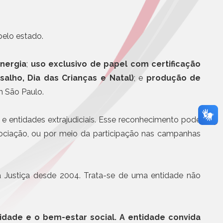
Eletrônicos
Registro de Títulos e Documentos
ade Presbiteriana
m o melhor ensino
pelo estado.
Títulos e Documentos
Documentos Eletrônicos
otícias
Notificação Extrajudicial
nergia
;
uso exclusivo de papel com certificação
alho, Dia das Crianças e Natal)
; e
produção de
m São Paulo.
 e entidades extrajudiciais. Esse reconhecimento pode
ssociação, ou por meio da participação nas campanhas
Serviços Jurídicos
Cursos
da Justiça desde 2004. Trata-se de uma entidade não
Editoras, Jornais e Revistas
Informática
Site
dade e o bem-estar social. A entidade convida
Assistência médica, odontol