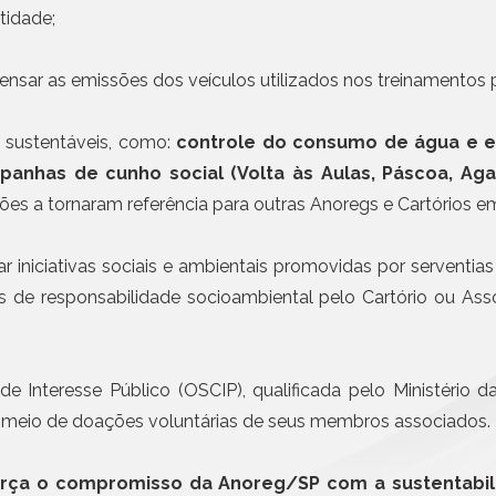
Civil da Pessoa Jurídica
tidade;
30 JUL, 2026 - NOTÍCIAS
Busca e Certidões
Anoreg/SP e a Universid
Contrato e Documentos Eletrônicos
Mackenzie disponibiliza
nsar as emissões dos veículos utilizados nos treinamentos 
E-mail Registrado
superior
Notificação Extrajudicial
Mais n
 sustentáveis, como:
controle do consumo de água e e
Registro de Documentos
anhas de cunho social (Volta às Aulas, Páscoa, Agas
Remessa Legal
ções a tornaram referência para outras Anoregs e Cartórios e
SMS Registrado
Termo de Aceite On-line
 iniciativas sociais e ambientais promovidas por serventias
as de responsabilidade socioambiental pelo Cartório ou A
Interesse Público (OSCIP), qualificada pelo Ministério 
or meio de doações voluntárias de seus membros associados.
rça o compromisso da Anoreg/SP com a sustentabili