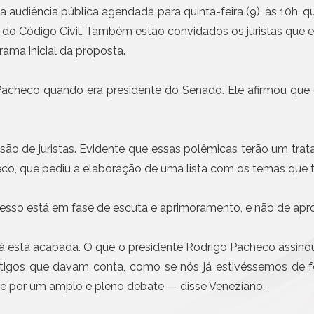
Civil da Pessoa Jurídica
a audiência pública agendada para quinta-feira (9), às 10h, 
30 JUL, 2026 - NOTÍCIAS
Busca e Certidões
o do Código Civil. Também estão convidados os juristas que 
Anoreg/SP e a Universid
Contrato e Documentos Eletrônicos
Mackenzie disponibiliza
ama inicial da proposta.
E-mail Registrado
superior
Notificação Extrajudicial
Mais n
Pacheco quando era presidente do Senado. Ele afirmou qu
Registro de Documentos
Remessa Legal
SMS Registrado
são de juristas. Evidente que essas polêmicas terão um tra
Termo de Aceite On-line
heco, que pediu a elaboração de uma lista com os temas que 
esso está em fase de escuta e aprimoramento, e não de apro
já está acabada. O que o presidente Rodrigo Pacheco assino
 artigos que davam conta, como se nós já estivéssemos de f
 e por um amplo e pleno debate — disse Veneziano.