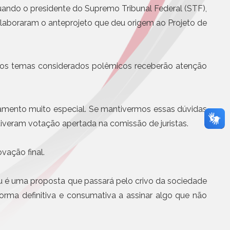
Eletrônicos
quando o presidente do Supremo Tribunal Federal (STF),
Registro de Títulos e Documentos
elaboraram o anteprojeto que deu origem ao Projeto de
ade Presbiteriana
m o melhor ensino
Títulos e Documentos
Documentos Eletrônicos
otícias
Notificação Extrajudicial
e os temas considerados polêmicos receberão atenção
tamento muito especial. Se mantivermos essas dúvidas
tiveram votação apertada na comissão de juristas.
vação final.
Serviços Jurídicos
Cursos
u é uma proposta que passará pelo crivo da sociedade
Editoras, Jornais e Revistas
orma definitiva e consumativa a assinar algo que não
Informática
Site
Assistência médica, odontol