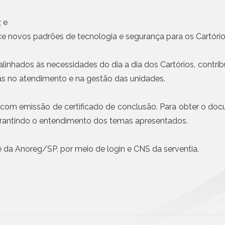
Civil da Pessoa Jurídica
Emissão de notas com I
obrigatória em etapas a 
Busca e Certidões
 e
Contrato e Documentos Eletrônicos
Mais n
e novos padrões de tecnologia e segurança para os Cartórios 
E-mail Registrado
Notificação Extrajudicial
alinhados às necessidades do dia a dia dos Cartórios, contri
Registro de Documentos
as no atendimento e na gestão das unidades.
Remessa Legal
SMS Registrado
 com emissão de certificado de conclusão. Para obter o doc
Termo de Aceite On-line
garantindo o entendimento dos temas apresentados.
e da Anoreg/SP, por meio de login e CNS da serventia.