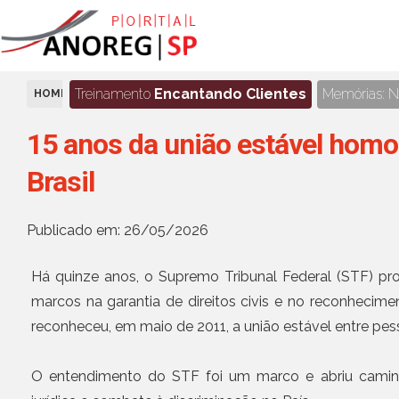
Treinamento
Encantando Clientes
Memórias: No
HOME
NOTÍCIAS
15 anos da união estável homoa
Brasil
Publicado em: 26/05/2026
Há quinze anos, o Supremo Tribunal Federal (STF) pr
marcos na garantia de direitos civis e no reconhecimen
reconheceu, em maio de 2011, a união estável entre pe
O entendimento do STF foi um marco e abriu caminh