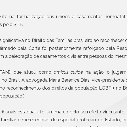
Civil da Pessoa Jurídica
Emissão de notas com I
obrigatória em etapas a 
Busca e Certidões
Contrato e Documentos Eletrônicos
ente na formalização das uniões e casamentos homoafetivo
Mais n
E-mail Registrado
s pelo STF.
Notificação Extrajudicial
Registro de Documentos
ificativa no Direito das Famílias brasileiro ao reconhece
Remessa Legal
firmado pela Corte foi posteriormente reforçado pela Res
SMS Registrado
rem a celebração de casamentos civis entre pessoas do mes
Termo de Aceite On-line
(IBDFAM), que atuou como
amicus curiae
na ação, o julgam
no Brasil. A advogada Maria Berenice Dias, vice-presidente d
o reconhecimento dos direitos da população LGBTI+ no Brasi
população”.
 tribunais estaduais, foi um marco pelo seu efeito vinculant
amiliar e merecedoras de especial proteção do Estado, de