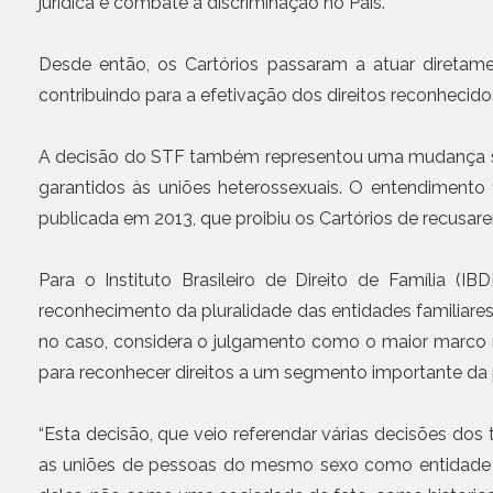
jurídica e combate à discriminação no País.
Desde então, os Cartórios passaram a atuar diretam
contribuindo para a efetivação dos direitos reconhecido
A decisão do STF também representou uma mudança sign
garantidos às uniões heterossexuais. O entendimento 
publicada em 2013, que proibiu os Cartórios de recusa
Para o Instituto Brasileiro de Direito de Família 
reconhecimento da pluralidade das entidades familiares 
no caso, considera o julgamento como o maior marco n
para reconhecer direitos a um segmento importante da 
“Esta decisão, que veio referendar várias decisões dos
as uniões de pessoas do mesmo sexo como entidade f