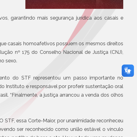
BS e CBS será
Eletrônicos
partir de agosto
Registro de Títulos e Documentos
s, garantindo mais segurança jurídica aos casais e
otícias
Títulos e Documentos
Documentos Eletrônicos
Notificação Extrajudicial
r que casais homoafetivos possuem os mesmos direitos
olução nº 175 do Conselho Nacional de Justiça (CNJ),
mo sexo.
ento do STF representou um passo importante no
o Instituto e responsável por proferir sustentação oral
l. “Finalmente, a justiça arrancou a venda dos olhos
Serviços Jurídicos
Cursos
Editoras, Jornais e Revistas
e. O STF, essa Corte-Maior, por unanimidade reconheceu
Informática
Site
vendo ser reconhecido como união estável o vínculo
Assistência médica, odontol