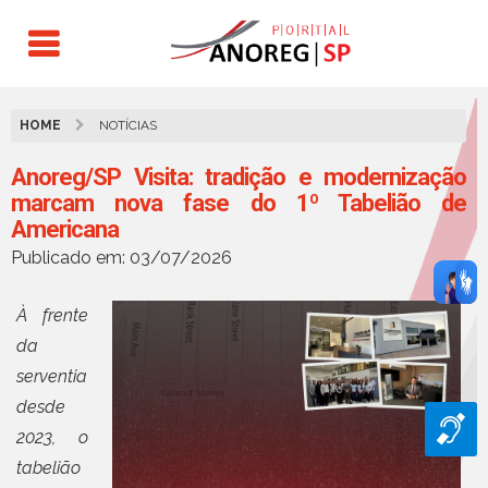
HOME
NOTÍCIAS
Anoreg/SP Visita: tradição e modernização
marcam nova fase do 1º Tabelião de
Americana
Publicado em: 03/07/2026
À frente
da
serventia
desde
2023, o
tabelião