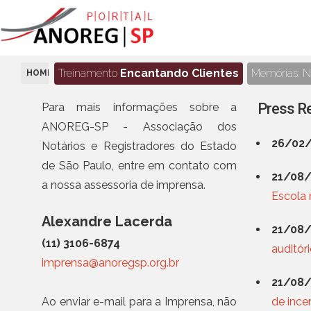
Treinamento
Encantando Clientes
Memórias: No
HOME
SALA DE IMPRENSA
Press R
Para mais informações sobre a
ANOREG-SP - Associação dos
26/02/
Notários e Registradores do Estado
de São Paulo, entre em contato com
21/08/
a nossa assessoria de imprensa.
Escola 
Alexandre Lacerda
21/08/
(11) 3106-6874
auditór
imprensa@anoregsp.org.br
21/08/
Ao enviar e-mail para a Imprensa, não
de ince