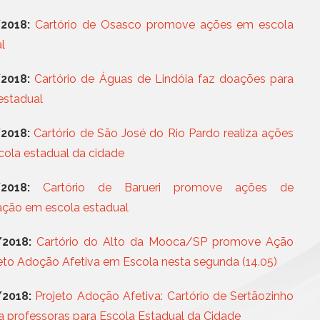
Civil da Pessoa Jurídica
06 AGO, 2026 - NOTÍCIAS
ANOREG/BR lança Conc
Busca e Certidões
2018:
Cartório de Osasco promove ações em escola
Veloso de Estudos Notar
Contrato e Documentos Eletrônicos
l
E-mail Registrado
Mais n
2018:
Cartório de Águas de Lindóia faz doações para
Notificação Extrajudicial
Registro de Documentos
estadual
Remessa Legal
2018:
Cartório de São José do Rio Pardo realiza ações
SMS Registrado
cola estadual da cidade
Termo de Aceite On-line
2018:
Cartório de Barueri promove ações de
ação em escola estadual
2018:
Cartório do Alto da Mooca/SP promove Ação
eto Adoção Afetiva em Escola nesta segunda (14.05)
2018:
Projeto Adoção Afetiva: Cartório de Sertãozinho
a professoras para Escola Estadual da Cidade