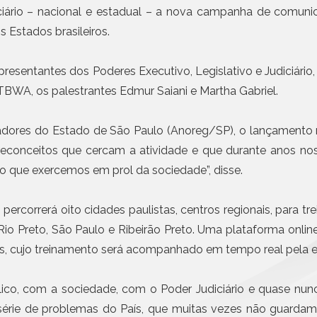
Civil da Pessoa Jurídica
Anoreg/SP e Wizard of
ciário – nacional e estadual – a nova campanha de comunica
cursos de sete idiomas
Busca e Certidões
 Estados brasileiros.
Contrato e Documentos Eletrônicos
Mais n
E-mail Registrado
esentantes dos Poderes Executivo, Legislativo e Judiciário,
Notificação Extrajudicial
a/TBWA, os palestrantes Edmur Saiani e Martha Gabriel.
Registro de Documentos
Remessa Legal
tradores do Estado de São Paulo (Anoreg/SP), o lançamen
SMS Registrado
reconceitos que cercam a atividade e que durante anos n
Termo de Aceite On-line
 que exercemos em prol da sociedade”, disse.
rcorrerá oito cidades paulistas, centros regionais, para tre
io Preto, São Paulo e Ribeirão Preto. Uma plataforma onlin
s, cujo treinamento será acompanhado em tempo real pela e
ico, com a sociedade, com o Poder Judiciário e quase nun
ie de problemas do País, que muitas vezes não guardam 