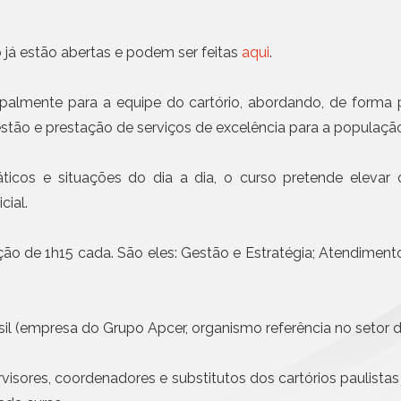
Civil da Pessoa Jurídica
30 JUL, 2026 - NOTÍCIAS
Busca e Certidões
Anoreg/SP e a Universid
Contrato e Documentos Eletrônicos
 já estão abertas e podem ser feitas
aqui
.
Mackenzie disponibiliza
E-mail Registrado
superior
Notificação Extrajudicial
cipalmente para a equipe do cartório, abordando, de forma 
Mais n
Registro de Documentos
tão e prestação de serviços de excelência para a populaçã
Remessa Legal
SMS Registrado
cos e situações do dia a dia, o curso pretende elevar o
Termo de Aceite On-line
cial.
ão de 1h15 cada. São eles: Gestão e Estratégia; Atendiment
il (empresa do Grupo Apcer, organismo referência no setor de
rvisores, coordenadores e substitutos dos cartórios paulistas