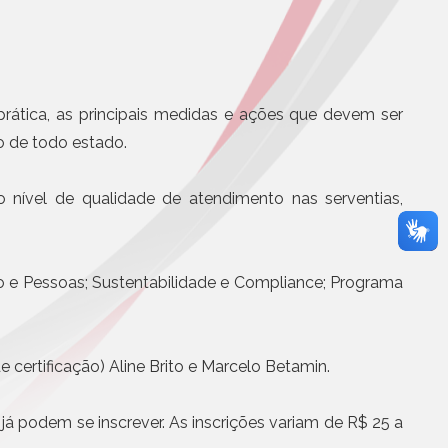
Eletrônicos
Registro de Títulos e Documentos
ade Presbiteriana
m o melhor ensino
Títulos e Documentos
Documentos Eletrônicos
prática, as principais medidas e ações que devem ser
otícias
Notificação Extrajudicial
o de todo estado.
 nível de qualidade de atendimento nas serventias,
o e Pessoas; Sustentabilidade e Compliance; Programa
Serviços Jurídicos
Cursos
 certificação) Aline Brito e Marcelo Betamin.
Editoras, Jornais e Revistas
Informática
Site
 já podem se inscrever. As inscrições variam de R$ 25 a
Assistência médica, odontol