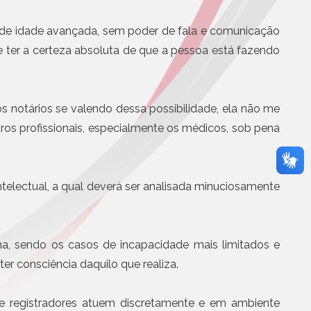
BS e CBS será
Eletrônicos
partir de agosto
Registro de Títulos e Documentos
 de idade avançada, sem poder de fala e comunicação
otícias
te ter a certeza absoluta de que a pessoa está fazendo
Títulos e Documentos
Documentos Eletrônicos
Notificação Extrajudicial
s notários se valendo dessa possibilidade, ela não me
utros profissionais, especialmente os médicos, sob pena
electual, a qual deverá ser analisada minuciosamente
Serviços Jurídicos
Cursos
na, sendo os casos de incapacidade mais limitados e
Editoras, Jornais e Revistas
ter consciência daquilo que realiza.
Informática
Site
 e registradores atuem discretamente e em ambiente
Assistência médica, odontol