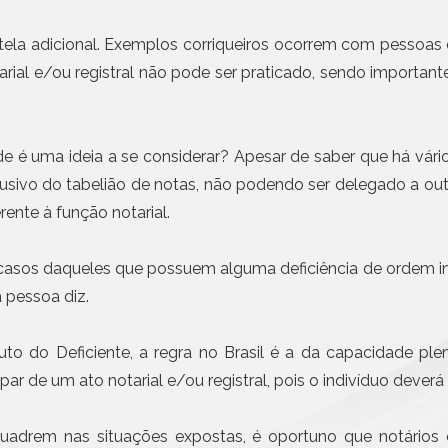
Civil da Pessoa Jurídica
Emissão de notas com I
obrigatória em etapas a 
Busca e Certidões
ela adicional. Exemplos corriqueiros ocorrem com pessoas
Contrato e Documentos Eletrônicos
Mais n
tarial e/ou registral não pode ser praticado, sendo importan
E-mail Registrado
Notificação Extrajudicial
Registro de Documentos
e é uma ideia a se considerar? Apesar de saber que há vário
Remessa Legal
exclusivo do tabelião de notas, não podendo ser delegado a o
SMS Registrado
rente à função notarial.
Termo de Aceite On-line
asos daqueles que possuem alguma deficiência de ordem int
 pessoa diz.
to do Deficiente, a regra no Brasil é a da capacidade ple
ar de um ato notarial e/ou registral, pois o indivíduo deverá 
nquadrem nas situações expostas, é oportuno que notários