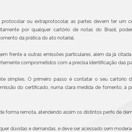
Civil da Pessoa Jurídica
Emissão de notas com I
obrigatória em etapas a 
Busca e Certidões
Contrato e Documentos Eletrônicos
Mais n
e protocolar ou extraprotocolar, as partes devem ter um ce
E-mail Registrado
tuitamente por qualquer cartório de notas do Brasil, pod
Notificação Extrajudicial
mento da prática do ato notarial.
Registro de Documentos
Remessa Legal
em frente a outras emissões particulares, além da já citada 
SMS Registrado
 fortemente comprometidos com a precisa identificação das par
Termo de Aceite On-line
ente simples. O primeiro passo é contatar o seu cartóri
missão do certificado, numa clara medida de fomento, à pre
de forma remota, atendendo assim os distintos perfis de dem
isquer dúvidas e demandas, e deve ser acessado sem modera