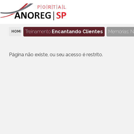
Treinamento
Encantando Clientes
Memórias: No
HOME
SUPER LIGA - ANOREG SP
Página não existe, ou seu acesso é restrito.