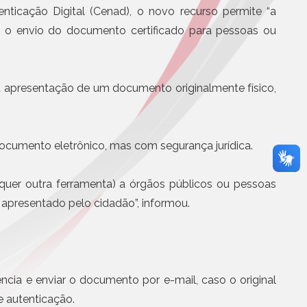
BS e CBS será
Eletrônicos
enticação Digital (Cenad), o novo recurso permite “a
partir de agosto
Registro de Títulos e Documentos
do o envio do documento certificado para pessoas ou
otícias
Títulos e Documentos
Documentos Eletrônicos
Notificação Extrajudicial
 a apresentação de um documento originalmente físico,
documento eletrônico, mas com segurança jurídica.
quer outra ferramenta) a órgãos públicos ou pessoas
, apresentado pelo cidadão”, informou.
Serviços Jurídicos
Cursos
Editoras, Jornais e Revistas
Informática
ência e enviar o documento por e-mail, caso o original
Site
 e autenticação.
Assistência médica, odontol