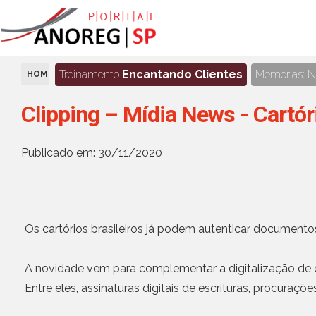
Treinamento
Encantando Clientes
Memórias: No
HOME
NOTÍCIAS
Clipping – Mídia News - Cartór
Publicado em: 30/11/2020
Os cartórios brasileiros já podem autenticar documentos
A novidade vem para complementar a digitalização de o
Entre eles, assinaturas digitais de escrituras, procuraç