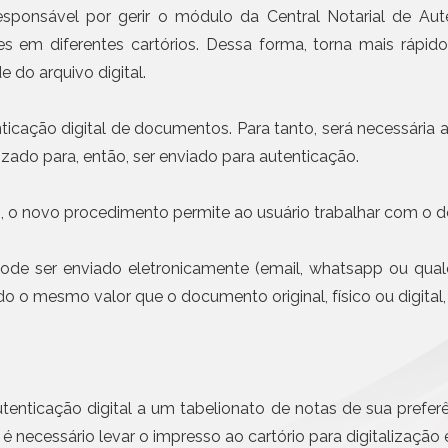
Civil da Pessoa Jurídica
Emissão de notas com I
esponsável por gerir o módulo da Central Notarial de Aut
obrigatória em etapas a 
Busca e Certidões
ões em diferentes cartórios. Dessa forma, torna mais rápi
Contrato e Documentos Eletrônicos
Mais n
e do arquivo digital.
E-mail Registrado
Notificação Extrajudicial
nticação digital de documentos. Para tanto, será necessária
Registro de Documentos
lizado para, então, ser enviado para autenticação.
Remessa Legal
SMS Registrado
s, o novo procedimento permite ao usuário trabalhar com o 
Termo de Aceite On-line
ode ser enviado eletronicamente (email, whatsapp ou qual
ndo o mesmo valor que o documento original, físico ou digital
autenticação digital a um tabelionato de notas de sua prefer
, é necessário levar o impresso ao cartório para digitalização