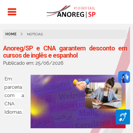
HOME
NOTÍCIAS
Anoreg/SP e CNA garantem desconto em
cursos de inglês e espanhol
Publicado em: 25/06/2026
Em
parceria
com a
CNA
Idiomas
,