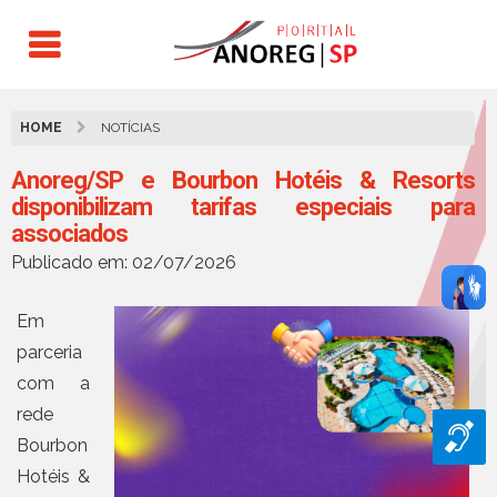
HOME
NOTÍCIAS
Anoreg/SP e Bourbon Hotéis & Resorts
disponibilizam tarifas especiais para
associados
Publicado em: 02/07/2026
Em
parceria
com a
rede
Bourbon
Hotéis &