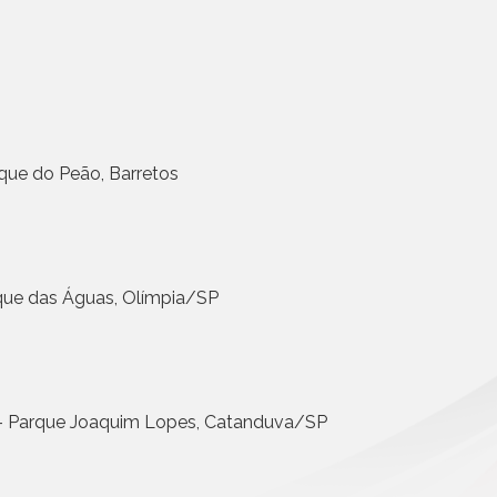
Civil da Pessoa Jurídica
30 JUL, 2026 - NOTÍCIAS
Busca e Certidões
Anoreg/SP e a Universid
Contrato e Documentos Eletrônicos
Mackenzie disponibiliza
E-mail Registrado
superior
Notificação Extrajudicial
Mais n
Registro de Documentos
que do Peão, Barretos​
Remessa Legal
SMS Registrado
Termo de Aceite On-line
que das Águas, Olímpia/SP
 - Parque Joaquim Lopes, Catanduva/SP