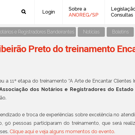
Sobre a
Legislaçã
Login
ANOREG/SP
Consultas
Legislação - Nacional
Civil
tários e Registradores Bandeirantes
Notícias
Boletins
Leis Federais
Casamento - Certidão
Últimas notícias
ibeirão Preto do treinamento Enc
Decretos Federais
Nascimento - Certidão
Provimentos CNJ
Óbito - Certidão
03 AGO, 2026 - NOTÍCIAS
EAD Anoreg/SP: novos 
Resoluções CNJ
Notas
Provimentos do CNJ, NR
Recomendações CNJ
Busca de Testamento
psicossociais
Legislação - Estadual
Consulta CENSEC - Consulta sobre existênc
beu a 11ª etapa do treinamento “A Arte de Encantar Clientes 
31 JUL, 2026 - NOTÍCIAS
de testamentos, procurações e escrituras
Leis Estaduais
Associação dos Notários e Registradores do Estado
"Memórias: Notários e R
públicas de qualquer natureza
Decretos Estaduais
Bandeirantes": confira o
ão.
Protesto
Sergio Candiotto
Normas de Serviço
Consulta Gratuita de Protesto
Provimentos CGJ/SP
30 JUL, 2026 - NOTÍCIAS
endizado e troca de experiências sobre excelência no atend
Pedido de Certidão
PQTA 2026: Vice-presid
Comunicados CGJ/SP
odo, 90 pessoas participaram do treinamento, que será real
destaca benefícios da p
Verificação de Autenticidade
eses.
Clique aqui e veja alguns momentos do evento.
Cartórios paulistas