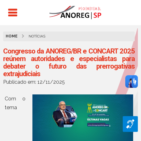
HOME
NOTÍCIAS
Congresso da ANOREG/BR e CONCART 2025
reúnem autoridades e especialistas para
debater o futuro das prerrogativas
extrajudiciais
Publicado em: 12/11/2025
Com o
tema