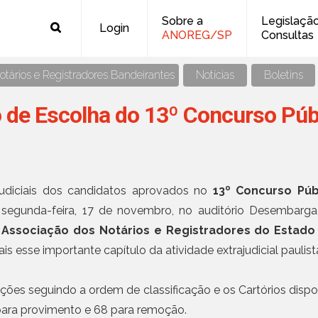
Sobre a
Legislaçã
Login
ANOREG/SP
Consultas
Legislação - Nacional
Civil
tários e Registradores Bandeirantes
Notícias
Boletins
Leis Federais
Casamento - Certidão
Últimas notícias
e Escolha do 13º Concurso Públ
Decretos Federais
Nascimento - Certidão
Provimentos CNJ
Óbito - Certidão
07 AGO, 2026 - NOTÍCIAS
"Memórias: Notários e R
Resoluções CNJ
Notas
Bandeirantes": confira o
Recomendações CNJ
Busca de Testamento
Fernando
Legislação - Estadual
Consulta CENSEC - Consulta sobre existênc
udiciais dos candidatos aprovados no
13º Concurso Púb
07 AGO, 2026 - NOTÍCIAS
de testamentos, procurações e escrituras
Leis Estaduais
 segunda-feira, 17 de novembro, no auditório Desembarga
ANOREG/BR e OAB Feder
públicas de qualquer natureza
Decretos Estaduais
com orientações prática
A
Associação dos Notários e Registradores do Estado
Protesto
extrajudicial
Normas de Serviço
esse importante capítulo da atividade extrajudicial paulist
Consulta Gratuita de Protesto
Provimentos CGJ/SP
07 AGO, 2026 - NOTÍCIAS
Pedido de Certidão
ANOREG/BR comunica re
Comunicados CGJ/SP
ões seguindo a ordem de classificação e os Cartórios dispo
Regulamento do PQTA 
Verificação de Autenticidade
para provimento e 68 para remoção.