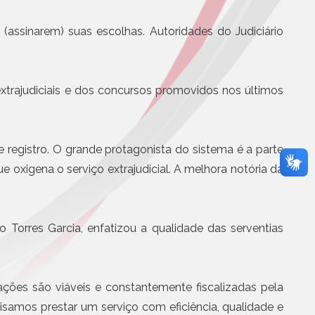
Eletrônicos
urso Nacional Zeno
Registro de Títulos e Documentos
 (assinarem) suas escolhas. Autoridades do Judiciário
iais e Registrais
Títulos e Documentos
otícias
Documentos Eletrônicos
Notificação Extrajudicial
xtrajudiciais e dos concursos promovidos nos últimos
registro. O grande protagonista do sistema é a parte
e oxigena o serviço extrajudicial. A melhora notória da
Serviços Jurídicos
Torres Garcia, enfatizou a qualidade das serventias
Cursos
Editoras, Jornais e Revistas
Informática
ões são viáveis e constantemente fiscalizadas pela
Site
isamos prestar um serviço com eficiência, qualidade e
Assistência médica, odontol