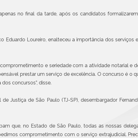
Civil da Pessoa Jurídica
06 AGO, 2026 - NOTÍCIAS
ANOREG/BR lança Conc
Busca e Certidões
u apenas no final da tarde, após os candidatos formalizarem
Veloso de Estudos Notar
Contrato e Documentos Eletrônicos
E-mail Registrado
Mais n
Notificação Extrajudicial
o Eduardo Loureiro, enalteceu a importância dos serviços e
Registro de Documentos
Remessa Legal
SMS Registrado
omprometimento e seriedade com a atividade notarial e de 
Termo de Aceite On-line
spensável prestar um serviço de excelência. O concurso é o qu
dos concursos”, disse.
 de Justiça de São Paulo (TJ-SP), desembargador Fernando 
am que, no Estado de São Paulo, todas as nossas delegaç
 pedimos comprometimento com o serviço extrajudicial. Prec