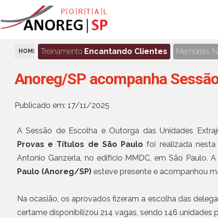
Treinamento
Encantando Clientes
Memórias: No
HOME
NOTÍCIAS
Anoreg/SP acompanha Sessão d
Publicado em: 17/11/2025
A Sessão de Escolha e Outorga das Unidades Extraj
Provas e Títulos de São Paulo
foi realizada nesta
Antonio Ganzerla, no edifício MMDC, em São Paulo. 
Paulo (Anoreg/SP)
esteve presente e acompanhou mais 
Na ocasião, os aprovados fizeram a escolha das delegaç
certame disponibilizou 214 vagas, sendo 146 unidades 