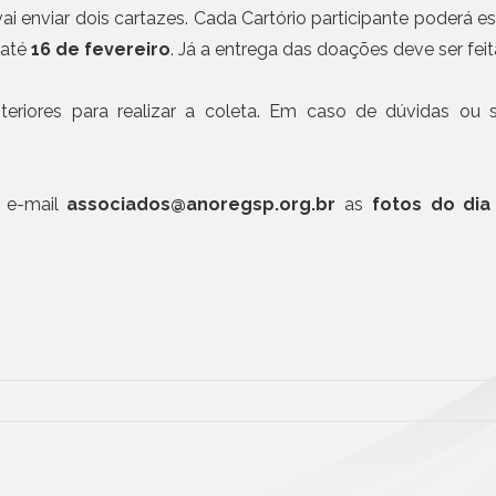
Civil da Pessoa Jurídica
06 AGO, 2026 - NOTÍCIAS
i enviar dois cartazes. Cada Cartório participante poderá e
ANOREG/BR lança Conc
Busca e Certidões
 até
16 de fevereiro
. Já a entrega das doações deve ser fei
Veloso de Estudos Notar
Contrato e Documentos Eletrônicos
E-mail Registrado
Mais n
teriores para realizar a coleta. Em caso de dúvidas ou 
Notificação Extrajudicial
Registro de Documentos
Remessa Legal
o e-mail
associados@anoregsp.org.br
as
fotos do dia
SMS Registrado
Termo de Aceite On-line