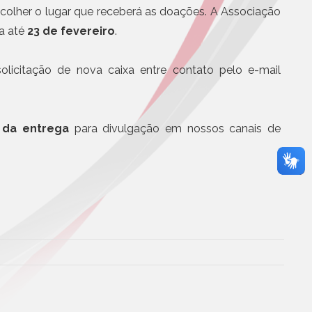
Eletrônicos
scolher o lugar que receberá as doações. A Associação
urso Nacional Zeno
Registro de Títulos e Documentos
ta até
iais e Registrais
23 de fevereiro
.
Títulos e Documentos
otícias
Documentos Eletrônicos
solicitação de nova caixa entre contato pelo e-mail
Notificação Extrajudicial
 da entrega
para divulgação em nossos canais de
Serviços Jurídicos
Cursos
Editoras, Jornais e Revistas
Informática
Site
Assistência médica, odontol