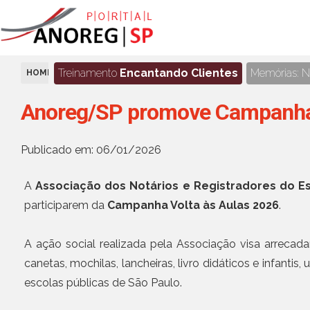
Treinamento
Encantando Clientes
Memórias: No
HOME
NOTÍCIAS
Anoreg/SP promove Campanha 
Publicado em: 06/01/2026
A
Associação dos Notários e Registradores do E
participarem da
Campanha Volta às Aulas 2026
.
A ação social realizada pela Associação visa arrecadar,
canetas, mochilas, lancheiras, livro didáticos e infanti
escolas públicas de São Paulo.