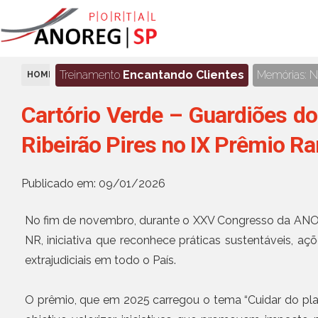
Treinamento
Encantando Clientes
Memórias: No
HOME
NOTÍCIAS
Cartório Verde – Guardiões do
Ribeirão Pires no IX Prêmio R
Publicado em: 09/01/2026
No fim de novembro, durante o XXV Congresso da ANOR
NR, iniciativa que reconhece práticas sustentáveis, aç
extrajudiciais em todo o País.
O prêmio, que em 2025 carregou o tema “Cuidar do plan