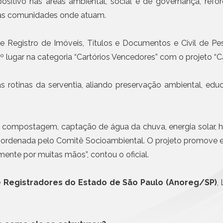
Civil da Pessoa Jurídica
positivo nas áreas ambiental, social e de governança, refo
Emissão de notas com I
obrigatória em etapas a 
Busca e Certidões
nas comunidades onde atuam.
Contrato e Documentos Eletrônicos
Mais n
E-mail Registrado
e Registro de Imóveis, Títulos e Documentos e Civil de Pe
Notificação Extrajudicial
º lugar na categoria “Cartórios Vencedores” com o projeto “C
Registro de Documentos
Remessa Legal
e às rotinas da serventia, aliando preservação ambiental, 
SMS Registrado
Termo de Aceite On-line
ão: compostagem, captação de água da chuva, energia solar, h
, coordenada pelo Comitê Socioambiental. O projeto promove ec
ente por muitas mãos”, contou o oficial.
e Registradores do Estado de São Paulo (Anoreg/SP)
,