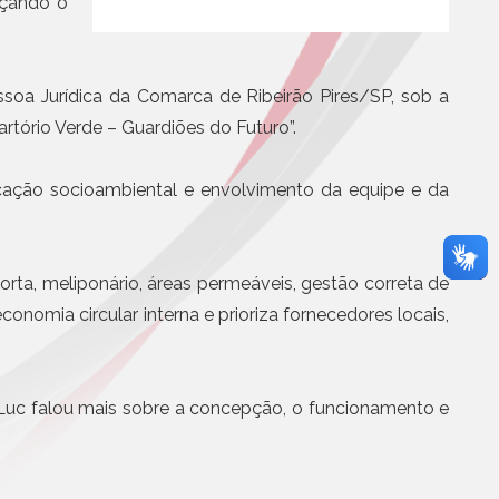
rçando o
BS e CBS será
Eletrônicos
partir de agosto
Registro de Títulos e Documentos
otícias
Títulos e Documentos
ssoa Jurídica da Comarca de Ribeirão Pires/SP, sob a
Documentos Eletrônicos
artório Verde – Guardiões do Futuro”.
Notificação Extrajudicial
educação socioambiental e envolvimento da equipe e da
orta, meliponário, áreas permeáveis, gestão correta de
onomia circular interna e prioriza fornecedores locais,
Serviços Jurídicos
Cursos
 Luc falou mais sobre a concepção, o funcionamento e
Editoras, Jornais e Revistas
Informática
Site
Assistência médica, odontol