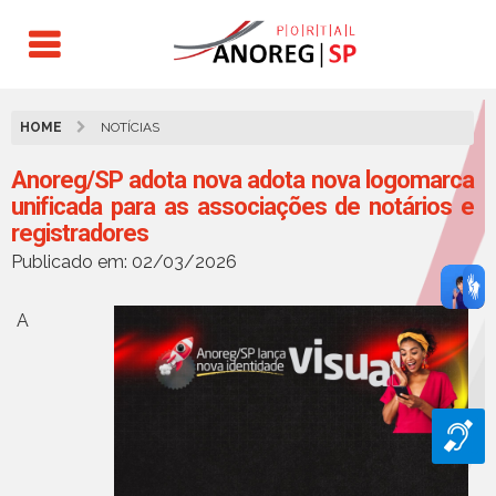
HOME
NOTÍCIAS
Anoreg/SP adota nova adota nova logomarca
unificada para as associações de notários e
registradores
Publicado em: 02/03/2026
A