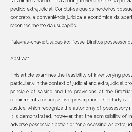
tais direitos não implica a obrigatoriedade de sua pr
pedido extrajudicial. Conclui-se que os herdeiros poss
concreto, a conveniência jurídica e econômica da abert
reconhecimento da usucapião.
Palavras-chave: Usucapião; Posse; Direitos possessórios;
Abstract
This article examines the feasibility of inventorying po
particularly in the context of judicial and extrajudicial 
principle of saisine and the provisions of the Brazil
requirements for acquisitive prescription. The study is 
Justice, which recognize the autonomy of possessory righ
It is demonstrated, however, that the admissibility of i
adverse possession action or for processing an extrajudi