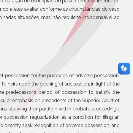
ento da ação de usucapião ou para o processamento do
BS e CBS será
Eletrônicos
partir de agosto
ndo a eles avaliar, conforme as circunstâncias do caso
Registro de Títulos e Documentos
minadas situações, mas não requisito indispensável ao
otícias
Títulos e Documentos
Documentos Eletrônicos
Notificação Extrajudicial
ry of possession for the purposes of adverse possession,
n to heirs upon the opening of succession, in light of the
the predecessor’s period of possession to satisfy the
Serviços Jurídicos
rticular emphasis on precedents of the Superior Court of
Cursos
hus allowing their partition within probate proceedings.
Editoras, Jornais e Revistas
r succession regularization as a condition for filing an
Informática
Site
to directly seek recognition of adverse possession, and
Assistência médica, odontol