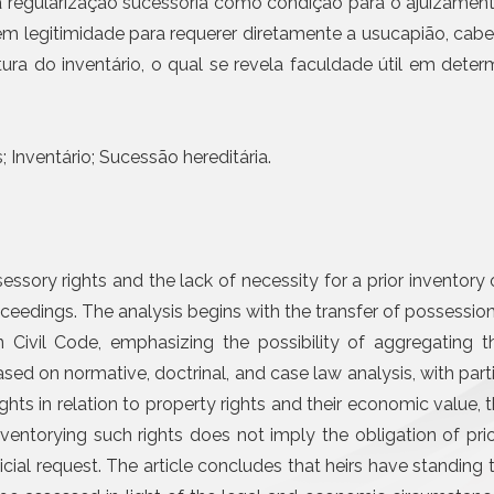
Civil da Pessoa Jurídica
évia regularização sucessória como condição para o ajuizam
Emissão de notas com I
obrigatória em etapas a 
Busca e Certidões
uem legitimidade para requerer diretamente a usucapião, cabe
Contrato e Documentos Eletrônicos
ura do inventário, o qual se revela faculdade útil em deter
Mais n
E-mail Registrado
Notificação Extrajudicial
Registro de Documentos
 Inventário; Sucessão hereditária.
Remessa Legal
SMS Registrado
Termo de Aceite On-line
ssessory rights and the lack of necessity for a prior invento
proceedings. The analysis begins with the transfer of possessio
ian Civil Code, emphasizing the possibility of aggregating 
based on normative, doctrinal, and case law analysis, with pa
ts in relation to property rights and their economic value, t
nventorying such rights does not imply the obligation of prio
cial request. The article concludes that heirs have standing 