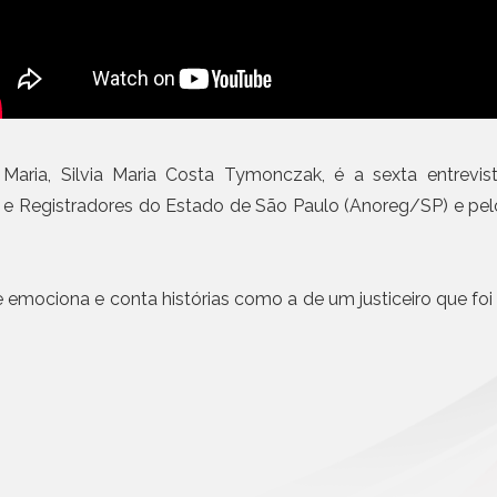
Civil da Pessoa Jurídica
Emissão de notas com I
obrigatória em etapas a 
Busca e Certidões
Contrato e Documentos Eletrônicos
Mais n
E-mail Registrado
Notificação Extrajudicial
Registro de Documentos
la Maria, Silvia Maria Costa Tymonczak, é a sexta entrevi
Remessa Legal
 e Registradores do Estado de São Paulo (Anoreg/SP) e pel
SMS Registrado
Termo de Aceite On-line
 se emociona e conta histórias como a de um justiceiro que fo