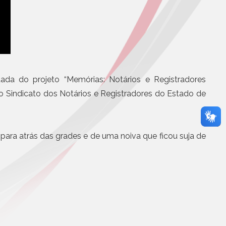
BS e CBS será
Eletrônicos
partir de agosto
Registro de Títulos e Documentos
otícias
Títulos e Documentos
Documentos Eletrônicos
Notificação Extrajudicial
stada do projeto “Memórias: Notários e Registradores
o Sindicato dos Notários e Registradores do Estado de
i para atrás das grades e de uma noiva que ficou suja de
Serviços Jurídicos
Cursos
Editoras, Jornais e Revistas
Informática
Site
Assistência médica, odontol