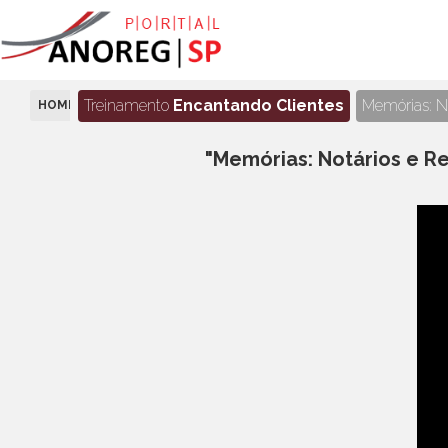
Treinamento
Encantando Clientes
Memórias: No
HOME
EPISÓDIO 6 - SILVIA MARIA COSTA TYMONCZAK
"Memórias: Notários e Re