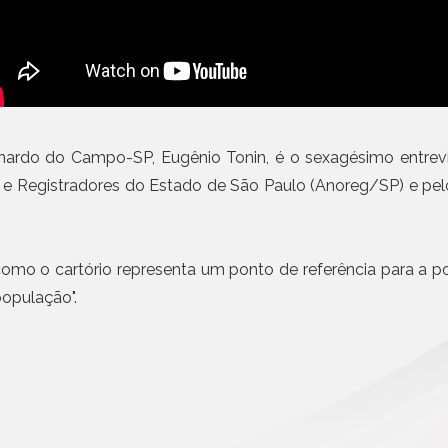
Civil da Pessoa Jurídica
06 AGO, 2026 - NOTÍCIAS
ANOREG/BR lança Conc
Busca e Certidões
Veloso de Estudos Notar
Contrato e Documentos Eletrônicos
E-mail Registrado
Mais n
Notificação Extrajudicial
Registro de Documentos
Bernardo do Campo-SP, Eugênio Tonin, é o sexagésimo entrev
Remessa Legal
 e Registradores do Estado de São Paulo (Anoreg/SP) e pel
SMS Registrado
Termo de Aceite On-line
, como o cartório representa um ponto de referência para a 
população".