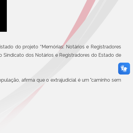
Eletrônicos
urso Nacional Zeno
Registro de Títulos e Documentos
iais e Registrais
Títulos e Documentos
otícias
Documentos Eletrônicos
Notificação Extrajudicial
istado do projeto “Memórias: Notários e Registradores
o Sindicato dos Notários e Registradores do Estado de
população, afirma que o extrajudicial é um "caminho sem
Serviços Jurídicos
Cursos
Editoras, Jornais e Revistas
Informática
Site
Assistência médica, odontol