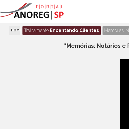
Treinamento
Encantando Clientes
Memórias: No
HOME
EPISÓDIO 62 - ALBERTO RODRIGUES FREIRE
"Memórias: Notários e 