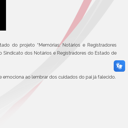
BS e CBS será
Eletrônicos
partir de agosto
Registro de Títulos e Documentos
otícias
Títulos e Documentos
Documentos Eletrônicos
Notificação Extrajudicial
stado do projeto “Memórias: Notários e Registradores
o Sindicato dos Notários e Registradores do Estado de
se emociona ao lembrar dos cuidados do pai já falecido.
Serviços Jurídicos
Cursos
Editoras, Jornais e Revistas
Informática
Site
Assistência médica, odontol