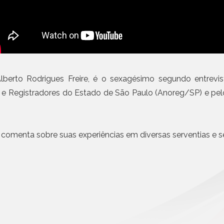
Civil da Pessoa Jurídica
Emissão de notas com I
obrigatória em etapas a 
Busca e Certidões
Contrato e Documentos Eletrônicos
Mais n
E-mail Registrado
Notificação Extrajudicial
Registro de Documentos
Alberto Rodrigues Freire, é o sexagésimo segundo entrevi
Remessa Legal
 e Registradores do Estado de São Paulo (Anoreg/SP) e pel
SMS Registrado
Termo de Aceite On-line
de, comenta sobre suas experiências em diversas serventias e 